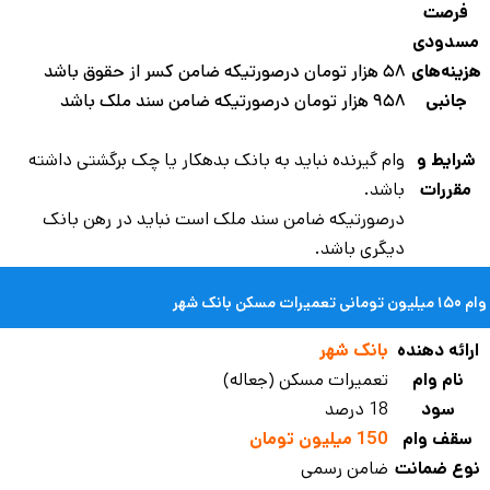
فرصت
سدودی
زینه‌های
۵۸ هزار تومان درصورتیکه ضامن کسر از حقوق باشد
جانبی
۹۵۸ هزار تومان درصورتیکه ضامن سند ملک باشد
شرایط و
وام گیرنده نباید به بانک بدهکار یا چک برگشتی داشته
مقررات
‌باشد.
درصورتیکه ضامن سند ملک است نباید در رهن بانک
دیگری باشد.
مانی تعمیرات مسکن بانک شهر
رائه دهنده
بانک شهر
نام وام
تعمیرات مسکن (جعاله)
سود
18 درصد
سقف وام
150 میلیون تومان
وع ضمانت
ضامن رسمی