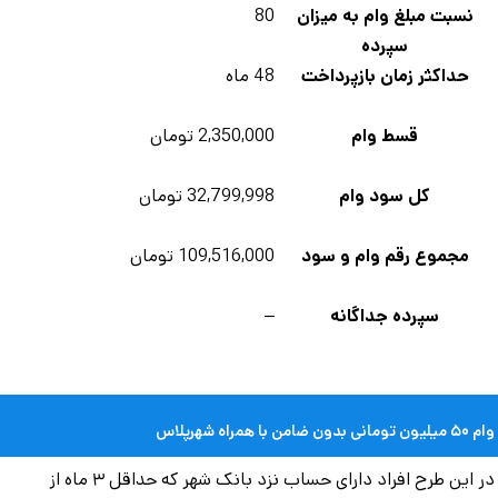
نسبت مبلغ وام به میزان
80
سپرده
حداکثر زمان بازپرداخت
48 ماه
قسط وام
2,350,000 تومان
کل سود وام
32,799,998 تومان
مجموع رقم وام و سود
109,516,000 تومان
سپرده جداگانه
–
ی بدون ضامن با همراه شهرپلاس
در این طرح افراد دارای حساب نزد بانک شهر که حداقل ۳ ماه از