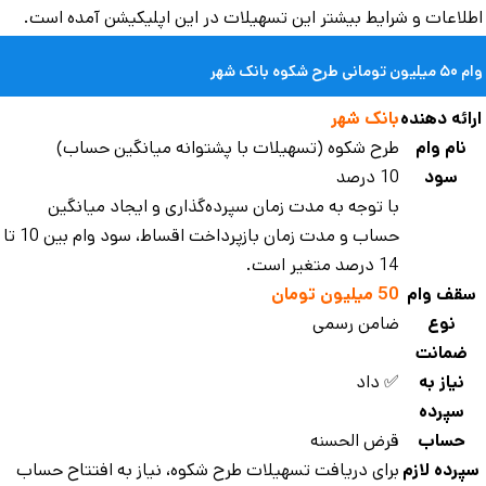
لاعات و شرایط بیشتر این تسهیلات در این اپلیکیشن آمده است.
ومانی طرح شکوه بانک شهر
ائه دهنده
بانک شهر
نام وام
طرح شکوه (تسهیلات با پشتوانه میانگین حساب)
سود
10 درصد
با توجه به مدت زمان سپرده‌گذاری و ایجاد میانگین
حساب و مدت زمان بازپرداخت اقساط، سود وام بین 10 تا
14 درصد متغیر است.
قف وام
50 میلیون تومان
نوع
ضامن رسمی
ضمانت
نیاز به
✅ داد
سپرده
حساب
قرض الحسنه
پرده لازم
برای دریافت تسهیلات طرح شکوه، نیاز به افتتاح حساب