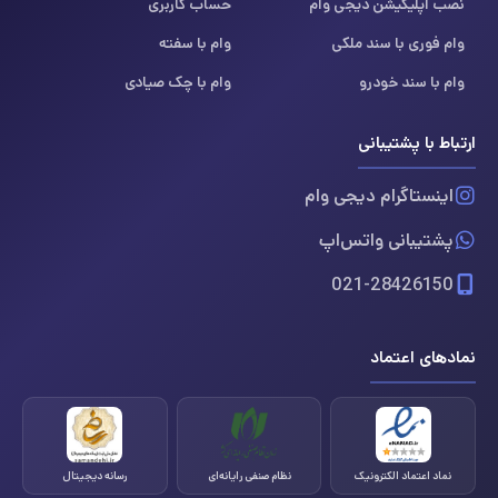
نصب اپلیکیشن دیجی وام
حساب کاربری
وام فوری با سند ملکی
وام با سفته
وام با سند خودرو
وام با چک صیادی
ارتباط با پشتیبانی
اینستاگرام دیجی وام
پشتیبانی واتس‌اپ
021-28426150
نمادهای اعتماد
نماد اعتماد الکترونیک
نظام صنفی رایانه‌ای
رسانه دیجیتال