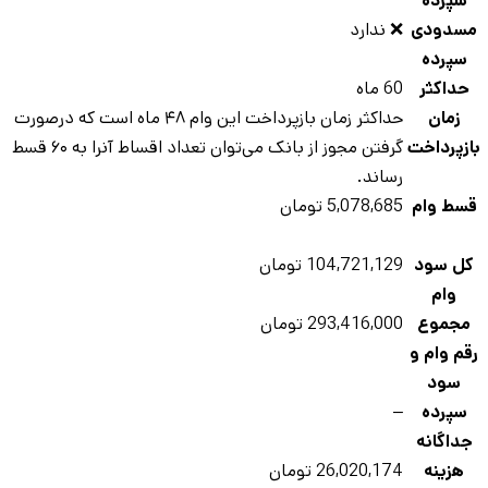
سپرده
سدودی
❌ ندارد
سپرده
حداکثر
60 ماه
زمان
حداکثر زمان بازپرداخت این وام ۴۸ ماه است که درصورت
ازپرداخت
گرفتن مجوز از بانک می‌توان تعداد اقساط آنرا به ۶۰ قسط
رساند.
سط وام
5,078,685 تومان
کل سود
104,721,129 تومان
وام
مجموع
293,416,000 تومان
قم وام و
سود
سپرده
–
جداگانه
هزینه
26,020,174 تومان