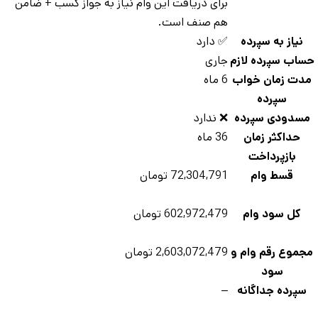
برای دریافت این وام نیاز به جواز کسب + ضامن
هم صنف است.
نیاز به سپرده
✅ دارد
ساب سپرده لازم
جاری
دت زمان خواب
6 ماه
سپرده
سدودی سپرده
❌ ندارد
حداکثر زمان
36 ماه
بازپرداخت
قسط وام
72,304,791 تومان
کل سود وام
602,972,479 تومان
جموع رقم وام و
2,603,072,479 تومان
سود
سپرده جداگانه
–