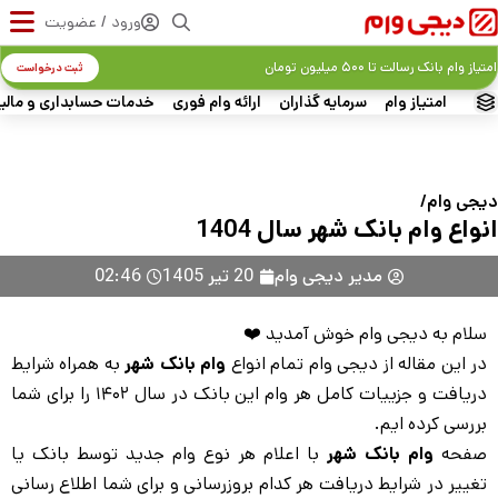
ورود / عضویت
از وام بانک رسالت تا ۵۰۰ میلیون تومان
ثبت درخواست
امتیاز وام
سرمایه گذاران
ارائه وام فوری
خدمات حسابداری و مالیات
جی‌ وام
واع وام بانک شهر سال 1404
مدیر دیجی وام
20 تیر 1405
02:46
لام به دیجی وام خوش آمدید ❤️
ر این مقاله از دیجی وام تمام انواع
وام بانک شهر
به همراه شرایط
دریافت و جزییات کامل هر وام این بانک در سال ۱۴۰۲ را برای شما
ررسی کرده ایم.
فحه
وام بانک شهر
با اعلام هر نوع وام جدید توسط بانک یا
غییر در شرایط دریافت هر کدام بروزرسانی و برای شما اطلاع رسانی