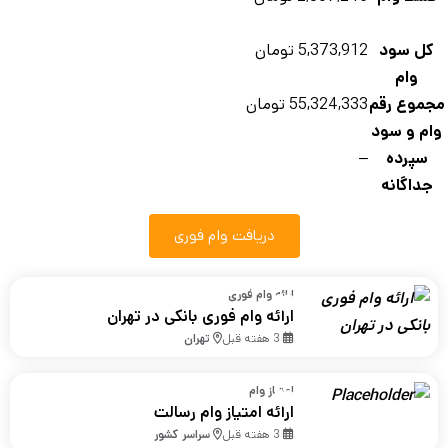
کل سود
5,373,912 تومان
وام
موع رقم
55,324,333 تومان
ام و سود
سپرده
–
جداگانه
دریافت وام فوری
ارائه وام فوری
ارائه وام فوری بانکی در تهران
3 هفته قبل
تهران
امتیاز وام
ارائه امتیاز وام رسالت
3 هفته قبل
سراسر کشور