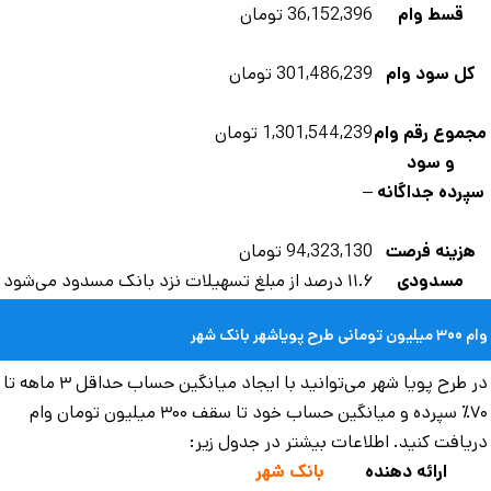
قسط وام
36,152,396 تومان
کل سود وام
301,486,239 تومان
موع رقم وام
1,301,544,239 تومان
و سود
پرده جداگانه
–
هزینه فرصت
94,323,130 تومان
مسدودی
۱۱.۶ درصد از مبلغ تسهیلات نزد بانک مسدود می‌شود
مانی طرح پویاشهر بانک شهر
در طرح پویا شهر می‌توانید با ایجاد میانگین حساب حداقل ۳ ماهه تا
۷۰٪ سپرده و میانگین حساب خود تا سقف ۳۰۰ میلیون تومان وام
یافت کنید. اطلاعات بیشتر در جدول زیر:
ارائه دهنده
بانک شهر