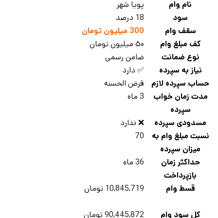
نام وام
پویا شهر
سود
18 درصد
سقف وام
300 میلیون تومان
کف مبلغ وام
۵۰ میلیون تومان
نوع ضمانت
ضامن رسمی
نیاز به سپرده
✅ دارد
حساب سپرده لازم
قرض الحسنه
مدت زمان خواب
3 ماه
سپرده
مسدودی سپرده
❌ ندارد
نسبت مبلغ وام به
70
میزان سپرده
حداکثر زمان
36 ماه
بازپرداخت
قسط وام
10,845,719 تومان
کل سود وام
90,445,872 تومان