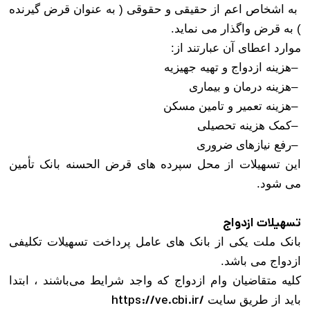
به اشخاص اعم از حقیقی و حقوقی ( به عنوان قرض گیرنده
) به قرض واگذار می نماید
.
موارد اعطای آن عبارتند از:
–
هزینه ازدواج و تهیه جهیزیه
–
هزینه درمان و بیماری
–
هزینه تعمیر و تامین مسکن
–
کمک هزینه تحصیلی
–
رفع نیازهای ضروری
این تسهیلات از محل سپرده های قرض الحسنه بانک تأمین
می شود.
تسهیلات ازدواج
بانک ملت یکی از بانک های عامل پرداخت تسهیلات تکلیفی
ازدواج می باشد.
کليه متقاضيان وام ازدواج که واجد شرايط می‌باشند ، ابتدا
https://ve.cbi.ir/
بايد از طريق سايت