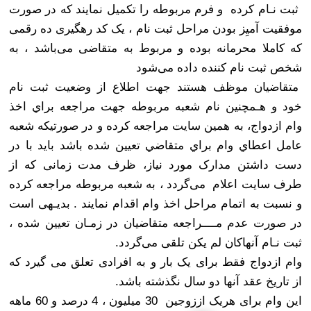
ثبت نـام کرده و فرم مربوطه را تکميل نمايند که در صورت
موفقيت آمیِز بودن مراحل ثبت نام ، يک کد رهگيری ده رقمی
که کاملا محرمانه بوده و مربوط به متقاضی می‌باشد ، به
شخص ثبت نام کننده داده می‌شود
متقاضيان موظف هستند جهت اطلاع از وضعيت ثبت نام
خود و هـمچنين نام شعبه مربوطه جهت مراجعه براي اخذ
وام ازدواج، به همين سايت مراجعه کرده و در صورتيکه شعبه
عامل اعطاي وام براي متقاضي تعيين شده باشد بايد با در
دست داشتن مدارک مورد نياز، ظرف مدت زمانی که از
طرف سايت اعلام می‌گردد ، به شعبه مربوطه مراجعه کرده
و نسبت به اتمام مراحل اخذ وام اقدام نمايند . بديـهی است
در صورت عدم مــــراجعه متقاضيان در زمـان تعيين شده ،
ثبت نـام آنهاکان لم يکن تلقی می‌گردد
.
وام ازدواج فقط برای یک بار و به افرادی تعلق می گیرد که
از تاریخ عقد آنها دو سال نگذشته باشد.
این وام برای هریک اززوجین 30 میلیون ، 4 درصد و 60 ماهه