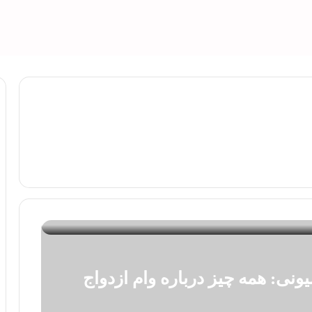
طولانی تا مبلغ ۸۴۰ میلیونی: همه چیز درباره وام ازدواج