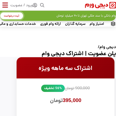
ورود / عضویت
وام بانکی با سند ملکی تهران تا ۲۰ میلیارد تومان
ثبت درخواست
امتیاز وام
سرمایه گذاران
ارائه وام فوری
خدمات حسابداری و مالی
دیجی‌ وام
پلن عضویت | اشتراک دیجی وام
اشتراک سه ماهه ویژه
900,000 تومان
56% تخفیف
تومان
395,000