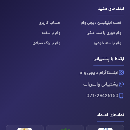
لینک‌های مفید
نصب اپلیکیشن دیجی وام
حساب کاربری
وام فوری با سند ملکی
وام با سفته
وام با سند خودرو
وام با چک صیادی
ارتباط با پشتیبانی
اینستاگرام دیجی وام
پشتیبانی واتس‌اپ
021-28426150
نمادهای اعتماد