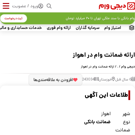
ورود / عضویت
وام بانکی با سند ملکی تهران تا ۲۰ میلیارد تومان
ثبت درخواست
امتیاز وام
سرمایه گذاران
ارائه وام فوری
خدمات حسابداری و مالی
ارائه ضمانت وام در اهواز
دیجی وام
/
.
/ ارائه ضمانت وام در اهواز
6 سال قبل
خوزستان
243034
افزودن به علاقه‌مندی‌ها
اطلاعات این آگهی
شهر
اهواز
نوع
ضمانت بانکی
ضمانت