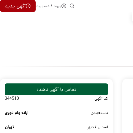
آگهی جدید
ورود / عضویت
تماس با آگهی دهنده
کد آگهی
344510
دسته‌بندی
ارائه وام فوری
استان / شهر
تهران