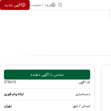
آگهی جدید
ورود / عضویت
تماس با آگهی دهنده
کد آگهی
378610
دسته‌بندی
ارائه وام فوری
استان / شهر
تهران