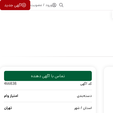
آگهی جدید
ورود / عضویت
تماس با آگهی دهنده
کد آگهی
466838
دسته‌بندی
امتیاز وام
استان / شهر
تهران