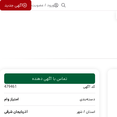
آگهی جدید
ورود / عضویت
تماس با آگهی دهنده
کد آگهی
479461
دسته‌بندی
امتیاز وام
استان / شهر
آذربایجان شرقی