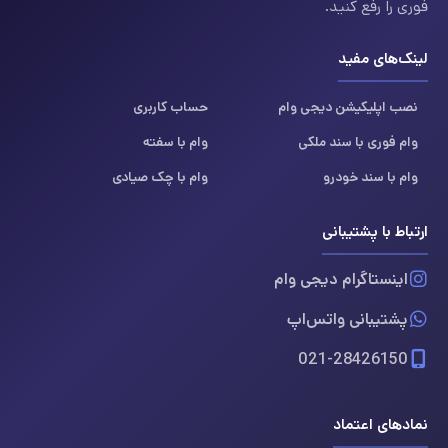
فوری را رفع کنید.
لینک‌های مفید
نصب اپلیکیشن دیجی وام
حساب کاربری
وام فوری با سند ملکی
وام با سفته
وام با سند خودرو
وام با چک صیادی
ارتباط با پشتیبانی
اینستاگرام دیجی وام
پشتیبانی واتس‌اپ
021-28426150
نمادهای اعتماد