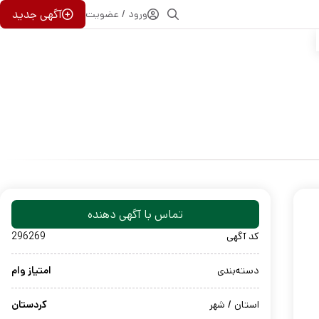
آگهی جدید
ورود / عضویت
تماس با آگهی دهنده
کد آگهی
296269
دسته‌بندی
امتیاز وام
استان / شهر
کردستان