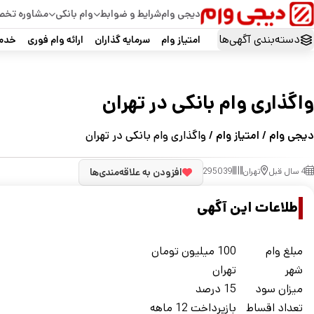
دیجی وام
شرایط و ضوابط
وام بانکی
مشاوره تخ
دسته‌بندی آگهی‌ها
امتیاز وام
سرمایه گذاران
ارائه وام فوری
خدما
واگذاری وام بانکی در تهران
دیجی وام
/
امتیاز وام
/ واگذاری وام بانکی در تهران
4 سال قبل
تهران
295039
افزودن به علاقه‌مندی‌ها
اطلاعات این آگهی
مبلغ وام
100 میلیون تومان
شهر
تهران
ميزان سود
15 درصد
تعداد اقساط
بازپرداخت 12 ماهه