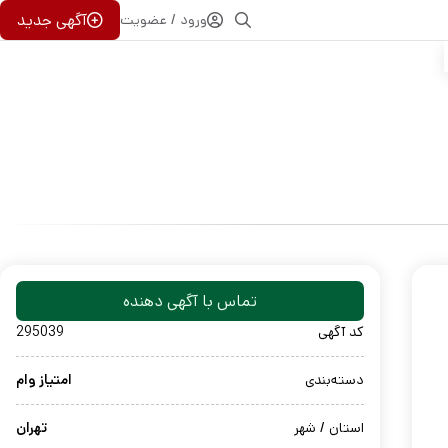
آگهی جدید
ورود / عضویت
تماس با آگهی دهنده
کد آگهی
295039
دسته‌بندی
امتیاز وام
استان / شهر
تهران