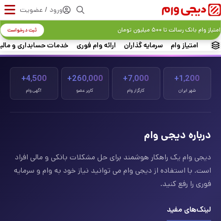
ورود / عضویت
امتیاز وام بانک رسالت تا ۵۰۰ میلیون تومان
ثبت درخواست
امتیاز وام
سرمایه گذاران
ارائه وام فوری
خدمات حسابداری و مالی
4,500+
260,000+
7,000+
1,200+
شهر ایران
کارگزار وام
کاربر عضو
آگهی وام
درباره دیجی وام
دیجی وام یک راهکار هوشمند برای حل مشکلات بانکی و مالی افراد
است. با استفاده از دیجی وام می توانید نیاز خود به وام و سرمایه
فوری را رفع کنید.
لینک‌های مفید