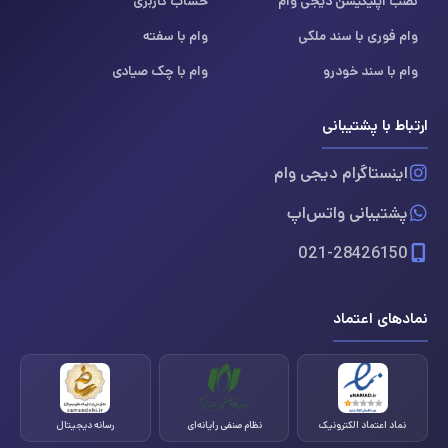
نصب اپلیکیشن دیجی وام
حساب کاربری
وام فوری با سند ملکی
وام با سفته
وام با سند خودرو
وام با چک صیادی
ارتباط با پشتیبانی
اینستاگرام دیجی وام
پشتیبانی واتس‌اپ
021-28426150
نمادهای اعتماد
نماد اعتماد الکترونیک
نظام صنفی رایانه‌ای
رسانه دیجیتال