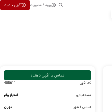
آگهی جدید
ورود / عضویت
تماس با آگهی دهنده
کد آگهی
405611
دسته‌بندی
امتیاز وام
استان / شهر
تهران