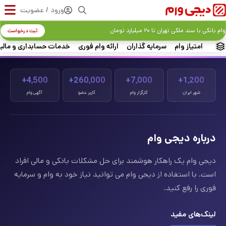
ورود / عضویت
وام بانکی با سند ملکی تهران تا ۲۰ میلیارد تومان
ثبت درخواست
امتیاز وام
سرمایه گذاران
ارائه وام فوری
خدمات حسابداری و مالی
4,500+
260,000+
7,000+
1,200+
شهر ایران
کارگزار وام
کاربر عضو
آگهی وام
درباره دیجی وام
دیجی وام یک راهکار هوشمند برای حل مشکلات بانکی و مالی افراد
است. با استفاده از دیجی وام می توانید نیاز خود به وام و سرمایه
فوری را رفع کنید.
لینک‌های مفید