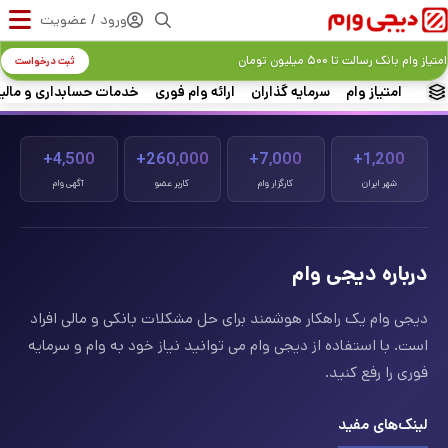
ورود / عضویت
امتیاز وام بانک رسالت تا ۵۰۰ میلیون تومان
ثبت درخواست
امتیاز وام
سرمایه گذاران
ارائه وام فوری
خدمات حسابداری و مالی
4,500+
260,000+
7,000+
1,200+
شهر ایران
کارگزار وام
کاربر عضو
آگهی وام
درباره دیجی وام
دیجی وام یک راهکار هوشمند برای حل مشکلات بانکی و مالی افراد
است. با استفاده از دیجی وام می توانید نیاز خود به وام و سرمایه
فوری را رفع کنید.
لینک‌های مفید