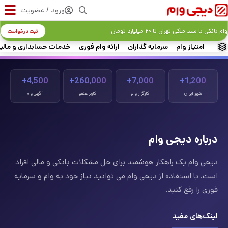
ورود / عضویت
وام بانکی با سند ملکی تهران تا ۲۰ میلیارد تومان
ثبت درخواست
امتیاز وام
سرمایه گذاران
ارائه وام فوری
خدمات حسابداری و مالی
4,500+
260,000+
7,000+
1,200+
شهر ایران
کارگزار وام
کاربر عضو
آگهی وام
درباره دیجی وام
دیجی وام یک راهکار هوشمند برای حل مشکلات بانکی و مالی افراد
است. با استفاده از دیجی وام می توانید نیاز خود به وام و سرمایه
فوری را رفع کنید.
لینک‌های مفید