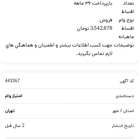
تعداد
بازپرداخت ۳۶ ماهه
اقساط
نوع وام
فروش
اقساط
3,542,878 تومان
ماهيانه
توضيحات
جهت کسب اطلاعات بيشتر و اطمينان و هماهنگي هاي
لازم تماس بگيريد.
کد آگهی
443367
دسته‌بندی
امتیاز وام
استان / شهر
تهران
تاریخ انتشار
2 سال قبل