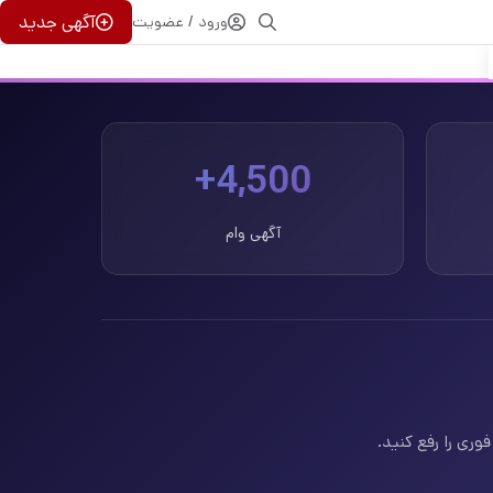
آگهی جدید
ورود / عضویت
4,500+
آگهی وام
وری را رفع کنید.