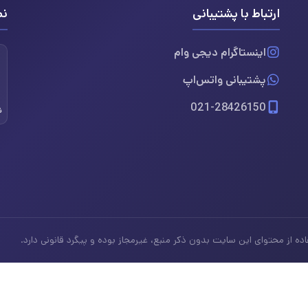
ارتباط با پشتیبانی
نم
اینستاگرام دیجی وام
پشتیبانی واتس‌اپ
021-28426150
ن