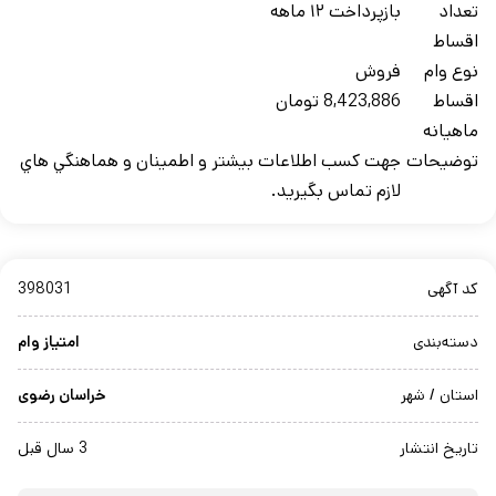
تعداد
بازپرداخت ۱۲ ماهه
اقساط
نوع وام
فروش
اقساط
8,423,886 تومان
ماهيانه
توضيحات
جهت کسب اطلاعات بيشتر و اطمينان و هماهنگي هاي
لازم تماس بگيريد.
کد آگهی
398031
دسته‌بندی
امتیاز وام
استان / شهر
خراسان رضوی
تاریخ انتشار
3 سال قبل