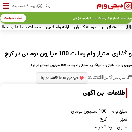
ورود / عضویت
دریافت امتیاز وام رسالت تا ۱ میلیارد تومان
ثبت درخواست
امتیاز وام
سرمایه گذاران
ارائه وام فوری
خدمات حسابداری و مالی
واگذاری امتیاز وام رسالت 100 میلیون تومانی در کرج
دیجی وام
/
امتیاز وام
/ واگذاری امتیاز وام رسالت 100 میلیون تومانی در کرج
5 سال قبل
البرز
256232
افزودن به علاقه‌مندی‌ها
اطلاعات این آگهی
مبلغ وام
100 میلیون تومان
شهر
کرج
ميزان سود
2 درصد