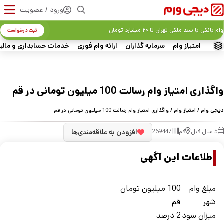
ورود / عضویت
وام بانکی با سند ملکی تهران تا ۲۰ میلیارد تومان
ثبت درخواست
امتیاز وام
سرمایه گذاران
ارائه وام فوری
خدمات حسابداری و مالی
واگذاری امتیاز وام رسالت 100 میلیون تومانی در قم
دیجی وام
/
امتیاز وام
/ واگذاری امتیاز وام رسالت 100 میلیون تومانی در قم
5 سال قبل
قم
269447
افزودن به علاقه‌مندی‌ها
اطلاعات این آگهی
مبلغ وام
100 میلیون تومان
شهر
قم
ميزان سود
2 درصد