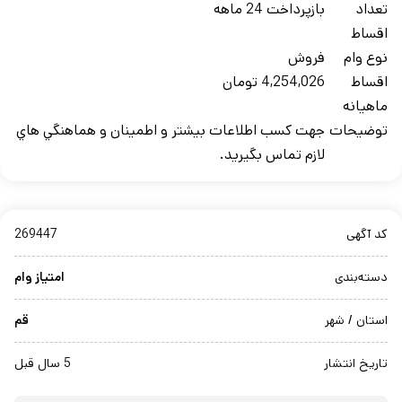
تعداد
بازپرداخت 24 ماهه
اقساط
نوع وام
فروش
اقساط
4,254,026 تومان
ماهيانه
توضيحات
جهت کسب اطلاعات بيشتر و اطمينان و هماهنگي هاي
لازم تماس بگيريد.
کد آگهی
269447
دسته‌بندی
امتیاز وام
استان / شهر
قم
تاریخ انتشار
5 سال قبل