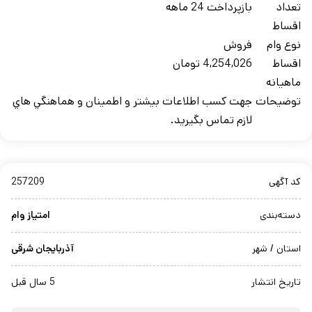
تعداد
بازپرداخت 24 ماهه
اقساط
نوع وام
فروش
اقساط
4,254,026 تومان
ماهيانه
توضيحات
جهت کسب اطلاعات بيشتر و اطمينان و هماهنگي هاي
لازم تماس بگيريد.
کد آگهی
257209
دسته‌بندی
امتیاز وام
استان / شهر
آذربایجان شرقی
تاریخ انتشار
5 سال قبل