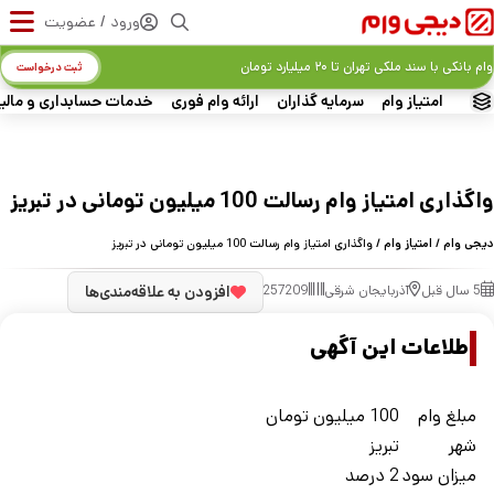
ورود / عضویت
وام بانکی با سند ملکی تهران تا ۲۰ میلیارد تومان
ثبت درخواست
امتیاز وام
سرمایه گذاران
ارائه وام فوری
خدمات حسابداری و مالی
واگذاری امتیاز وام رسالت 100 میلیون تومانی در تبریز
دیجی وام
/
امتیاز وام
/ واگذاری امتیاز وام رسالت 100 میلیون تومانی در تبریز
5 سال قبل
آذربایجان شرقی
257209
افزودن به علاقه‌مندی‌ها
اطلاعات این آگهی
مبلغ وام
100 میلیون تومان
شهر
تبریز
ميزان سود
2 درصد