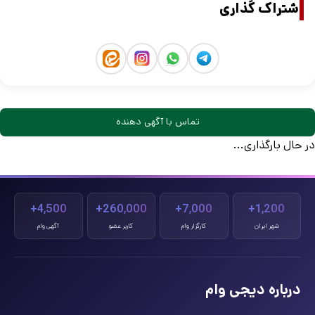
اشتراک گذاری
تماس با آگهی دهنده
در حال بارگذاری...
4,500+
260,000+
7,000+
1,200+
شهر ایران
کارگزار وام
کاربر عضو
آگهی وام
درباره دیجی وام