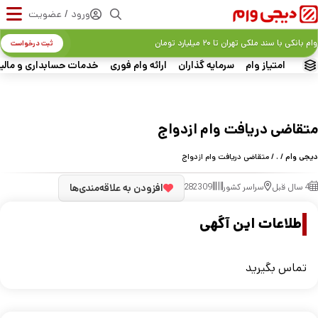
ورود / عضویت
وام بانکی با سند ملکی تهران تا ۲۰ میلیارد تومان
ثبت درخواست
امتیاز وام
سرمایه گذاران
ارائه وام فوری
خدمات حسابداری و مالی
متقاضی دریافت وام ازدواج
دیجی وام
/
.
/ متقاضی دریافت وام ازدواج
4 سال قبل
سراسر کشور
282309
افزودن به علاقه‌مندی‌ها
اطلاعات این آگهی
تماس بگیرید