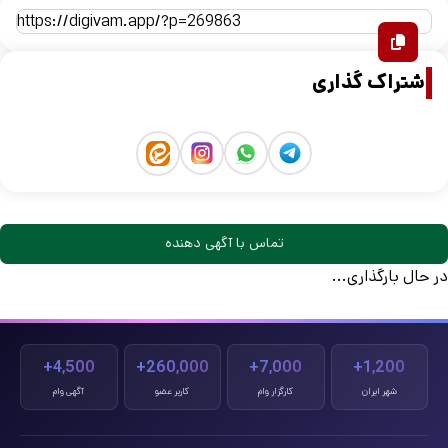
اشتراک گذاری
تماس با آگهی دهنده
در حال بارگذاری...
4,500+
260,000+
7,000+
1,200+
شهر ایران
کارگزار وام
کاربر عضو
آگهی وام