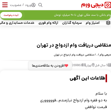
ورود / عضویت
وام بانکی با سند ملکی تهران تا ۲۰ میلیارد تومان
ثبت درخواست
امتیاز وام
سرمایه گذاران
ارائه وام فوری
خدمات حسابداری و مالی
متقاضی دریافت وام ازدواج در تهران
دیجی وام
/
.
/ متقاضی دریافت وام ازدواج در تهران
5 سال قبل
تهران
269863
افزودن به علاقه‌مندی‌ها
اطلاعات این آگهی
با سلام
به دو فقره وام ازدواج نیازمندم..فوووووری
قیمت توافقی