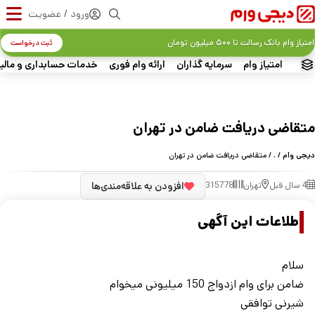
ورود / عضویت
امتیاز وام بانک رسالت تا ۵۰۰ میلیون تومان
ثبت درخواست
امتیاز وام
سرمایه گذاران
ارائه وام فوری
خدمات حسابداری و مالی
متقاضی دریافت ضامن در تهران
دیجی وام
/
.
/ متقاضی دریافت ضامن در تهران
4 سال قبل
تهران
315778
افزودن به علاقه‌مندی‌ها
اطلاعات این آگهی
سلام
ضامن برای وام ازدواج 150 میلیونی میخوام
شیرنی توافقی