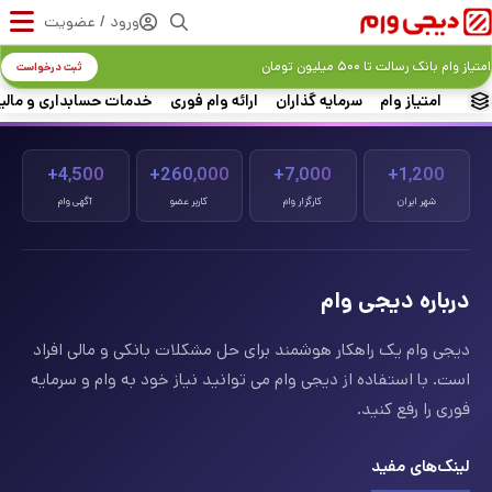
ورود / عضویت
امتیاز وام بانک رسالت تا ۵۰۰ میلیون تومان
ثبت درخواست
امتیاز وام
سرمایه گذاران
ارائه وام فوری
خدمات حسابداری و مالی
4,500+
260,000+
7,000+
1,200+
شهر ایران
کارگزار وام
کاربر عضو
آگهی وام
درباره دیجی وام
دیجی وام یک راهکار هوشمند برای حل مشکلات بانکی و مالی افراد
است. با استفاده از دیجی وام می توانید نیاز خود به وام و سرمایه
فوری را رفع کنید.
لینک‌های مفید