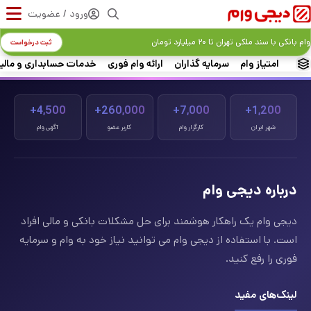
ورود / عضویت
وام بانکی با سند ملکی تهران تا ۲۰ میلیارد تومان
ثبت درخواست
امتیاز وام
سرمایه گذاران
ارائه وام فوری
خدمات حسابداری و مالی
4,500+
260,000+
7,000+
1,200+
شهر ایران
کارگزار وام
کاربر عضو
آگهی وام
درباره دیجی وام
دیجی وام یک راهکار هوشمند برای حل مشکلات بانکی و مالی افراد
است. با استفاده از دیجی وام می توانید نیاز خود به وام و سرمایه
فوری را رفع کنید.
لینک‌های مفید