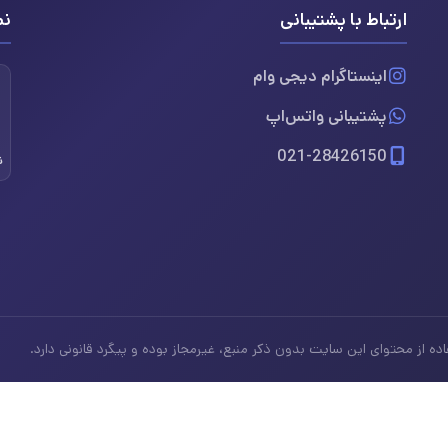
ارتباط با پشتیبانی
نم
اینستاگرام دیجی وام
پشتیبانی واتس‌اپ
021-28426150
ن