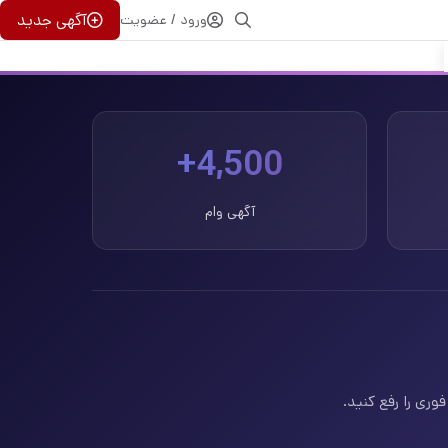
آگهی جدید
ورود / عضویت
4,500+
آگهی وام
وری را رفع کنید.