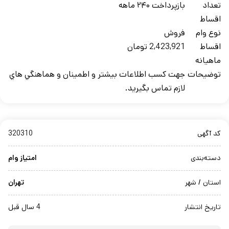
تعداد
بازپرداخت ۲۴۰ ماهه
اقساط
نوع وام
فروش
اقساط
2,423,921 تومان
ماهيانه
توضيحات
جهت کسب اطلاعات بيشتر و اطمينان و هماهنگي هاي
لازم تماس بگيريد.
کد آگهی
320310
دسته‌بندی
امتیاز وام
استان / شهر
تهران
تاریخ انتشار
4 سال قبل