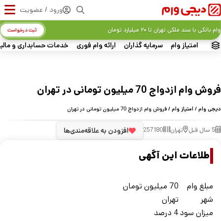
ورود / عضویت
وام بانکی با سند ملکی تهران تا ۲۰ میلیارد تومان
ثبت درخواست
امتیاز وام
سرمایه گذاران
ارائه وام فوری
خدمات حسابداری و مالی
فروش وام ازدواج 70 میلیون تومانی در تهران
دیجی وام
/
امتیاز وام
/ فروش وام ازدواج 70 میلیون تومانی در تهران
5 سال قبل
تهران
257180
افزودن به علاقه‌مندی‌ها
اطلاعات این آگهی
مبلغ وام
70 میلیون تومان
شهر
تهران
ميزان سود
4 درصد