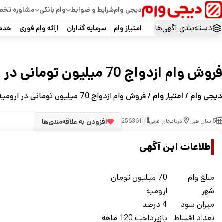
دیجی وام
شرایط و ضوابط
وام بانکی
مشاوره تخ
دسته‌بندی آگهی‌ها
امتیاز وام
سرمایه گذاران
ارائه وام فوری
خدما
فروش وام ازدواج 70 میلیون تومانی در ارومیه
دیجی وام
/
امتیاز وام
/ فروش وام ازدواج 70 میلیون تومانی در ارومیه
5 سال قبل
آذربایجان غربی
256361
افزودن به علاقه‌مندی‌ها
اطلاعات این آگهی
مبلغ وام
70 میلیون تومان
شهر
ارومیه
ميزان سود
4 درصد
تعداد اقساط
بازپرداخت 120 ماهه