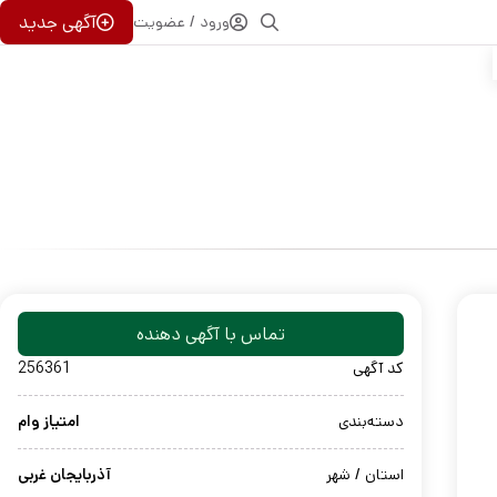
آگهی جدید
ورود / عضویت
تماس با آگهی دهنده
کد آگهی
256361
دسته‌بندی
امتیاز وام
استان / شهر
آذربایجان غربی