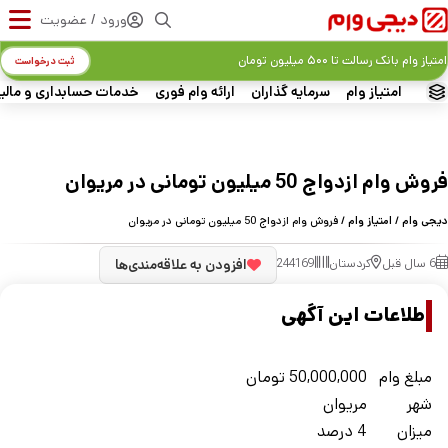
ورود / عضویت
امتیاز وام بانک رسالت تا ۵۰۰ میلیون تومان
ثبت درخواست
امتیاز وام
سرمایه گذاران
ارائه وام فوری
خدمات حسابداری و مالی
فروش وام ازدواج 50 میلیون تومانی در مریوان
دیجی وام
/
امتیاز وام
/ فروش وام ازدواج 50 میلیون تومانی در مریوان
6 سال قبل
کردستان
244169
افزودن به علاقه‌مندی‌ها
اطلاعات این آگهی
مبلغ وام
50,000,000
تومان
شهر
مريوان
میزان
4 درصد