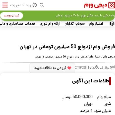
ورود / عضویت
وام بانکی با سند ملکی تهران تا ۲۰ میلیارد تومان
ثبت درخواست
امتیاز وام
سرمایه گذاران
ارائه وام فوری
خدمات حسابداری و مالی
فروش وام ازدواج 50 میلیون تومانی در تهران
دیجی وام
/
امتیاز وام
/ فروش وام ازدواج 50 میلیون تومانی در تهران
5 سال قبل
تهران
245862
افزودن به علاقه‌مندی‌ها
اطلاعات این آگهی
مبلغ وام
50,000,000
تومان
شهر
تهران
میزان سود
4 درصد