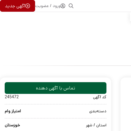
آگهی جدید
ورود / عضویت
تماس با آگهی دهنده
کد آگهی
245472
دسته‌بندی
امتیاز وام
استان / شهر
خوزستان