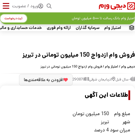
ورود / عضویت
امتیاز وام بانک رسالت تا ۵۰۰ میلیون تومان
ثبت درخواست
امتیاز وام
سرمایه گذاران
ارائه وام فوری
خدمات حسابداری و مالی
فروش وام ازدواج 150 میلیون تومانی در تبریز
دیجی وام
/
امتیاز وام
/ فروش وام ازدواج 150 میلیون تومانی در تبریز
4 سال قبل
آذربایجان شرقی
290878
افزودن به علاقه‌مندی‌ها
اطلاعات این آگهی
مبلغ وام
150 میلیون تومان
شهر
تبریز
ميزان سود
4 درصد