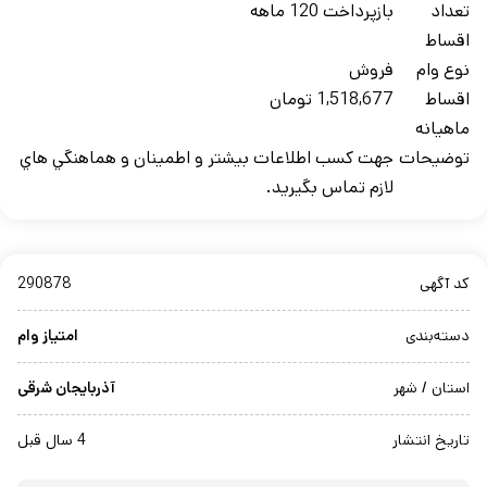
تعداد
بازپرداخت 120 ماهه
اقساط
نوع وام
فروش
اقساط
1,518,677 تومان
ماهيانه
توضيحات
جهت کسب اطلاعات بيشتر و اطمينان و هماهنگي هاي
لازم تماس بگيريد.
کد آگهی
290878
دسته‌بندی
امتیاز وام
استان / شهر
آذربایجان شرقی
تاریخ انتشار
4 سال قبل