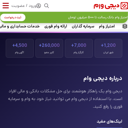
ورود / عضویت
امتیاز وام بانک رسالت تا ۵۰۰ میلیون تومان
ثبت درخواست
امتیاز وام
سرمایه گذاران
ارائه وام فوری
خدمات حسابداری و مالی
4,500+
260,000+
7,000+
1,200+
شهر ایران
کارگزار وام
کاربر عضو
آگهی وام
درباره دیجی وام
دیجی وام یک راهکار هوشمند برای حل مشکلات بانکی و مالی افراد
است. با استفاده از دیجی وام می توانید نیاز خود به وام و سرمایه
فوری را رفع کنید.
لینک‌های مفید