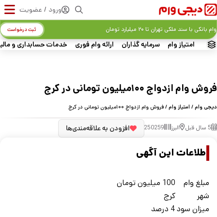
ورود / عضویت
وام بانکی با سند ملکی تهران تا ۲۰ میلیارد تومان
ثبت درخواست
امتیاز وام
سرمایه گذاران
ارائه وام فوری
خدمات حسابداری و مالی
فروش وام ازدواج ۱۰۰میلیون تومانی در کرج
دیجی وام
/
امتیاز وام
/ فروش وام ازدواج ۱۰۰میلیون تومانی در کرج
5 سال قبل
البرز
250259
افزودن به علاقه‌مندی‌ها
اطلاعات این آگهی
مبلغ وام
100 میلیون تومان
شهر
کرج
ميزان سود
4 درصد