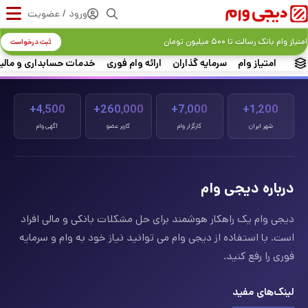
ورود / عضویت
امتیاز وام بانک رسالت تا ۵۰۰ میلیون تومان
ثبت درخواست
امتیاز وام
سرمایه گذاران
ارائه وام فوری
خدمات حسابداری و مالی
4,500+
260,000+
7,000+
1,200+
شهر ایران
کارگزار وام
کاربر عضو
آگهی وام
درباره دیجی وام
دیجی وام یک راهکار هوشمند برای حل مشکلات بانکی و مالی افراد
است. با استفاده از دیجی وام می توانید نیاز خود به وام و سرمایه
فوری را رفع کنید.
لینک‌های مفید