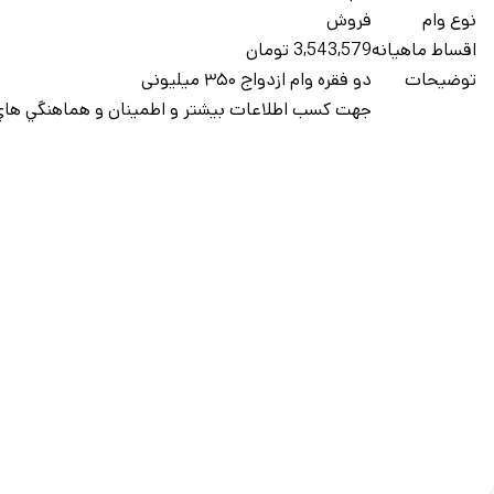
نوع وام
فروش
اقساط ماهيانه
3,543,579 تومان
توضيحات
دو فقره وام ازدواج ۳۵۰ میلیونی
جهت کسب اطلاعات بيشتر و اطمينان و هماهنگي هاي 