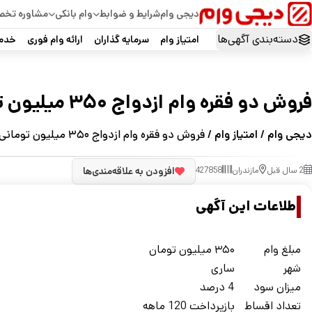
دیجی وام
شرایط و ضوابط
وام بانکی
مشاوره تخ
دسته‌بندی آگهی‌ها
امتیاز وام
سرمایه گذاران
ارائه وام فوری
خدما
فروش دو فقره وام ازدواج ۳۵۰ میلیون تومانی در ساری
دیجی وام
/
امتیاز وام
/ فروش دو فقره وام ازدواج ۳۵۰ میلیون تومانی در ساری
2 سال قبل
مازندران
427858
افزودن به علاقه‌مندی‌ها
اطلاعات این آگهی
مبلغ وام
۳۵۰ میلیون تومان
شهر
ساری
ميزان سود
4 درصد
تعداد اقساط
بازپرداخت 120 ماهه