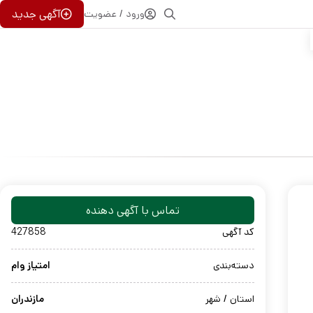
آگهی جدید
ورود / عضویت
تماس با آگهی دهنده
کد آگهی
427858
دسته‌بندی
امتیاز وام
استان / شهر
مازندران