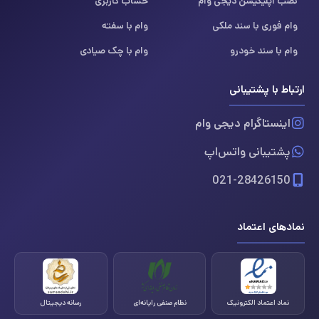
نصب اپلیکیشن دیجی وام
حساب کاربری
وام فوری با سند ملکی
وام با سفته
وام با سند خودرو
وام با چک صیادی
ارتباط با پشتیبانی
اینستاگرام دیجی وام
پشتیبانی واتس‌اپ
021-28426150
نمادهای اعتماد
نماد اعتماد الکترونیک
نظام صنفی رایانه‌ای
رسانه دیجیتال