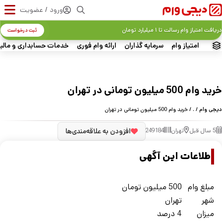
ورود / عضویت
دریافت امتیاز وام رسالت تا ۱ میلیارد تومان
ثبت درخواست
امتیاز وام
سرمایه گذاران
ارائه وام فوری
خدمات حسابداری و مالی
خرید وام 500 میلیون تومانی در تهران
دیجی وام
/
.
/ خرید وام 500 میلیون تومانی در تهران
5 سال قبل
تهران
249184
افزودن به علاقه‌مندی‌ها
اطلاعات این آگهی
مبلغ وام
500 میلیون تومان
شهر
تهران
ميزان
4 درصد