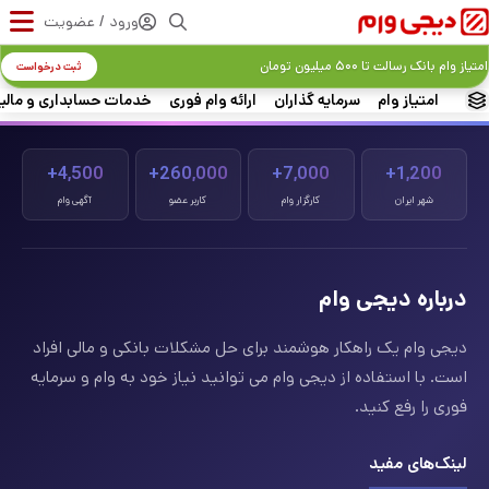
ورود / عضویت
امتیاز وام بانک رسالت تا ۵۰۰ میلیون تومان
ثبت درخواست
امتیاز وام
سرمایه گذاران
ارائه وام فوری
خدمات حسابداری و مالی
4,500+
260,000+
7,000+
1,200+
شهر ایران
کارگزار وام
کاربر عضو
آگهی وام
درباره دیجی وام
دیجی وام یک راهکار هوشمند برای حل مشکلات بانکی و مالی افراد
است. با استفاده از دیجی وام می توانید نیاز خود به وام و سرمایه
فوری را رفع کنید.
لینک‌های مفید