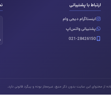
ارتباط با پشتیبانی
نم
اینستاگرام دیجی وام
پشتیبانی واتس‌اپ
021-28426150
ن