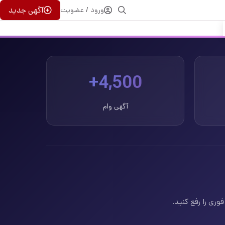
آگهی جدید
ورود / عضویت
4,500+
آگهی وام
وری را رفع کنید.