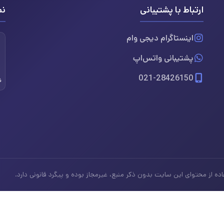
ارتباط با پشتیبانی
نم
اینستاگرام دیجی وام
پشتیبانی واتس‌اپ
021-28426150
ن