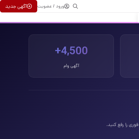
آگهی جدید
ورود / عضویت
4,500+
آگهی وام
وری را رفع کنید.