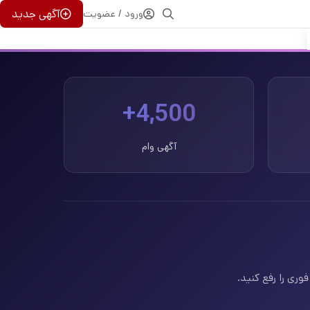
آگهی جدید
ورود / عضویت
4,500+
آگهی وام
وری را رفع کنید.