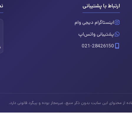
ارتباط با پشتیبانی
نم
اینستاگرام دیجی وام
پشتیبانی واتس‌اپ
021-28426150
ن