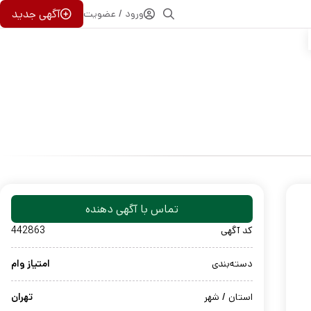
آگهی جدید
ورود / عضویت
تماس با آگهی دهنده
کد آگهی
442863
دسته‌بندی
امتیاز وام
استان / شهر
تهران