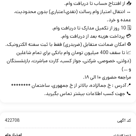
📥 از افتتاح حساب تا دریافت وام.
↔️ انتقال امتیاز وام رسالت (نقدی،اعتباری) بدون محدودیت،
عمده و خرد.
🗓️ 10 روز از تکمیل مدارک تا دریافت وام.
💳 پرداخت هزینه بعد از دریافت وام.
♻️ امکان ضمانت متقابل (ضربدری) فقط با ثبت سفته الکترونیک.
📈 تا سقف 400 میلیون تومان وام بانکی برای تمام شاغلین
(دولتی، خصوصی، شرکتی، جواز کسب، کارت مباشرت، بازنشستگان
و …)
مراجعه حضوری ۱۰ الی ۱۸.
📍آدرس : خ جمالزاده، بالاتر از خ جمهوری، ساختمان ********
📞 جهت کسب اطلاعات بیشتر تماس بگیرید.
کد آگهی
422708
دسته‌بندی
امتیاز وام